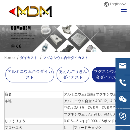
English
Home
/
ダイカスト
/
マグネシウム合金ダイカスト
アルミニウム合金ダイカ
あえんごうきん
マグネシウム合
スト
ダイカスト
金ダイカスト
品名
アルミニウム/亜鉛/マグネシウムダイカ
布地
アルミニウム合金：ADC 12、A 356、A 
亜鉛：ZA 3#、ZA 5#、ZA 8##など。
マグネシウム：AZ 91 D、AM 60 Bなど。
じゅうりょう
0.015～8 kg（0.033～18ポンド）
プロセス名
1.
フィードチェツク