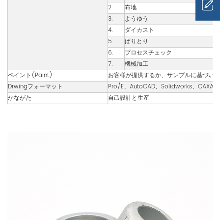
2.
布地
3.
ようゆう
4.
ダイカスト
5.
ばりとり
6.
プロセスチェック
7.
機械加工
ペイント(Paint)
お客様が提供するか、サンプルに基づいて
Drwingフォーマット
Pro/E、AutoCAD、Solidworks、CA
かながた
自己設計と生産