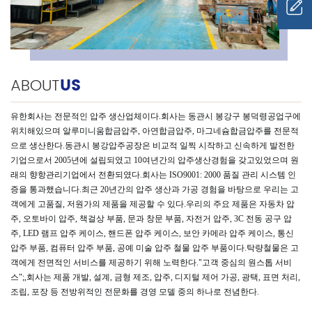
ABOUT
US
유한회사는 전문적인 압주 생산업체이다.회사는 동관시 봉강구 봉덕령공업구에
위치해있으며 알루미니움합금압주, 아연합금압주, 마그네슘합금압주를 전문적
으로 생산한다.동관시 봉강압주공장은 비교적 일찍 시작하고 신속하게 발전한
기업으로서 2005년에 설립되였고 10여년간의 압주생산경험을 갖고있었으며 원
래의 향항관리기업에서 전환되였다.회사는 ISO9001: 2000 품질 관리 시스템 인
증을 통과했습니다.최근 20년간의 압주 생산과 가공 경험을 바탕으로 우리는 고
객에게 고품질, 저원가의 제품을 제공할 수 있다.우리의 주요 제품은 자동차 압
주, 오토바이 압주, 책걸상 부품, 문과 창문 부품, 자전거 압주, 3C 전동 공구 압
주, LED 램프 압주 케이스, 핸드폰 압주 케이스, 보안 카메라 압주 케이스, 통신
압주 부품, 컴퓨터 압주 부품, 공예 미술 압주 철물 압주 부품이다.탁량철물은 고
객에게 전면적인 서비스를 제공하기 위해 노력한다."고객 중심의 원스톱 서비
스";,회사는 제품 개발, 설계, 금형 제조, 압주, 디지털 제어 가공, 광택, 표면 처리,
조립, 포장 등 전방위적인 전문화를 경영 모델 중의 하나로 전념한다.