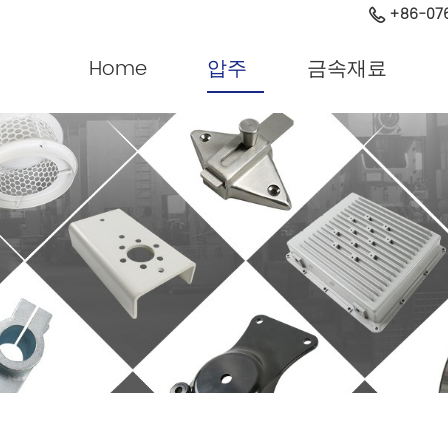
+86-076
Home
압주
금속재료