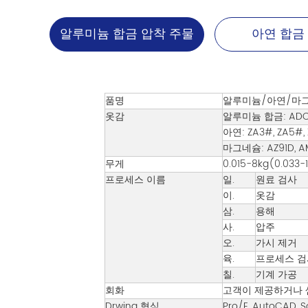
알루미늄 합금 압착 주물
아연 합금
품명
알루미늄/아연/마그
옷감
알루미늄 합금: ADC12
아연: ZA3#, ZA5#,
마그네슘: AZ91D, A
무게
0.015-8kg(0.03
프로세스 이름
일.
원료 검사
이.
옷감
삼.
용해
사.
압주
오.
가시 제거
육.
프로세스 검
칠.
기계 가공
회화
고객이 제공하거나 
Drwing 형식
Pro/E, AutoCAD, S