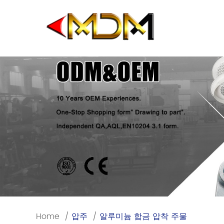
Home
/
압주
/
알루미늄 합금 압착 주물