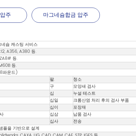
 압주
마그네슘합금 압주
네슘 캐스팅 서비스
, A356, A380 등.
 ZA8# 등.
M60B 등.
3-18파운드)
팔.
청소
구
모양새 검사
십
누설 테스트
십일
크롬산염 처리 후의 검사 부품
십이
포장재
사
십삼
납품 검사
십사
전송
샘플을 기반으로 설계
olidworks, CAXA, UG, CAD, CAM, CAE, STP, IGES 등.