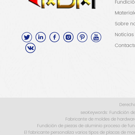
Fundició
Material
Sobre no
Noticias
Contact
Derecho
seoKeywords:
Fundición de
Fabricante de moldes de hardware
Fundición de piezas de aluminio proceso de fun
El fabricante personaliza varios tipos de placas de m