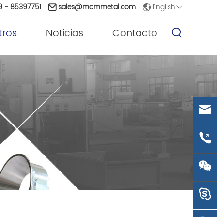
English
9 - 85397751
sales@mdmmetal.com
tros
Noticias
Contacto