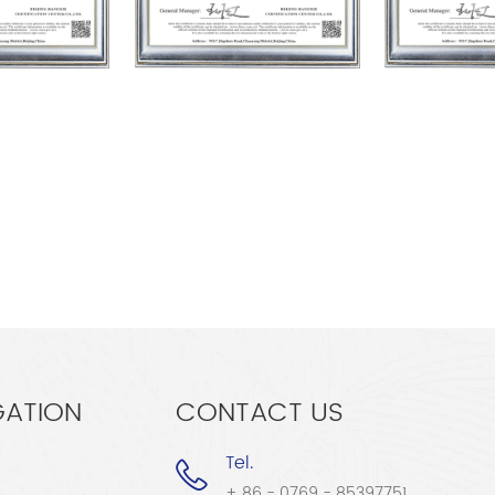
GATION
CONTACT US
Tel.
+ 86 - 0769 - 85397751