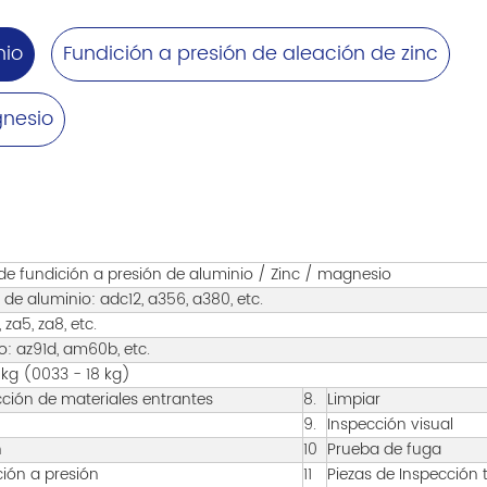
nio
Fundición a presión de aleación de zinc
gnesio
 de fundición a presión de aluminio / Zinc / magnesio
 de aluminio: adc12, a356, a380, etc.
, za5, za8, etc.
: az91d, am60b, etc.
 kg (0033 - 18 kg)
ción de materiales entrantes
8.
Limpiar
9.
Inspección visual
n
10
Prueba de fuga
ión a presión
11
Piezas de Inspección