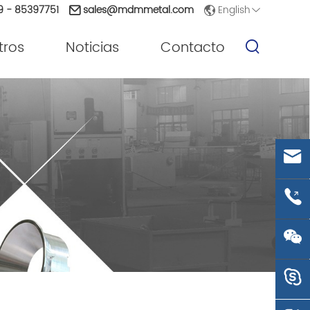
English
9 - 85397751
sales@mdmmetal.com
tros
Noticias
Contacto