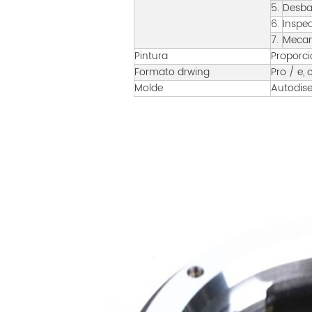
5.
Desba
6.
Inspe
7.
Mecan
Pintura
Proporci
Formato drwing
Pro / e, 
Molde
Autodis