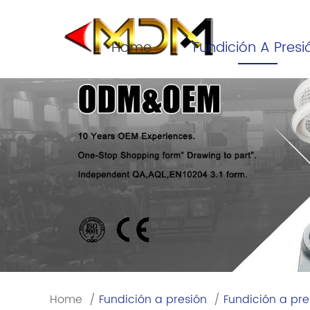
Home
Fundición A Presi
Home
/
Fundición a presión
/
Fundición a pre