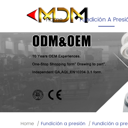
Home
Fundición A Presi
Home
/
Fundición a presión
/
Fundición a pr