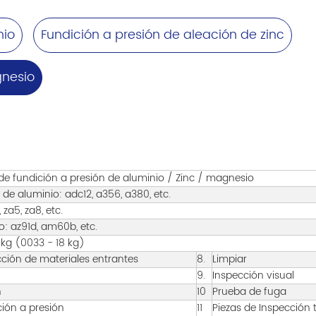
nio
Fundición a presión de aleación de zinc
gnesio
 de fundición a presión de aluminio / Zinc / magnesio
 de aluminio: adc12, a356, a380, etc.
, za5, za8, etc.
: az91d, am60b, etc.
 kg (0033 - 18 kg)
ción de materiales entrantes
8.
Limpiar
9.
Inspección visual
n
10
Prueba de fuga
ión a presión
11
Piezas de Inspección