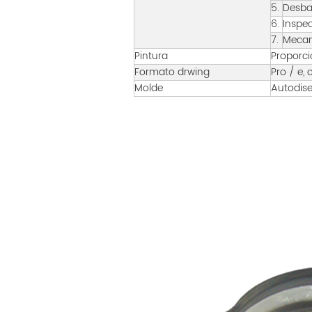
5.
Desba
6.
Inspe
7.
Mecan
Pintura
Proporci
Formato drwing
Pro / e, 
Molde
Autodis