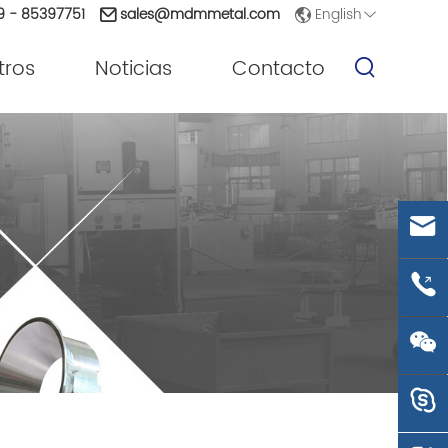
English
9 - 85397751
sales@mdmmetal.com
tros
Noticias
Contacto