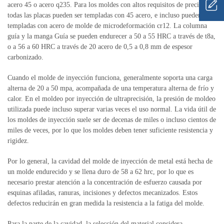
acero 45 o acero q235.
Para los moldes con altos requisitos de precisión,
todas las placas pueden ser templadas con 45 acero, e incluso pueden ser
templadas con acero de molde de microdeformación cr12.
La columna
guía y la manga Guía se pueden endurecer a 50 a 55 HRC a través de t8a,
o a 56 a 60 HRC a través de 20 acero de 0,5 a 0,8 mm de espesor
carbonizado.
Cuando el molde de inyección funciona, generalmente soporta una carga
alterna de 20 a 50 mpa, acompañada de una temperatura alterna de frío y
calor.
En el moldeo por inyección de ultraprecisión, la presión de moldeo
utilizada puede incluso superar varias veces el uso normal.
La vida útil de
los moldes de inyección suele ser de decenas de miles o incluso cientos de
miles de veces, por lo que los moldes deben tener suficiente resistencia y
rigidez.
Por lo general, la cavidad del molde de inyección de metal está hecha de
un molde endurecido y se llena duro de 58 a 62 hrc, por lo que es
necesario prestar atención a la concentración de esfuerzo causada por
esquinas afiladas, ranuras, incisiones y defectos mecanizados.
Estos
defectos reducirán en gran medida la resistencia a la fatiga del molde.
Para la parte de la cavidad, la selección del material considera