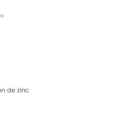
es
ón de zinc