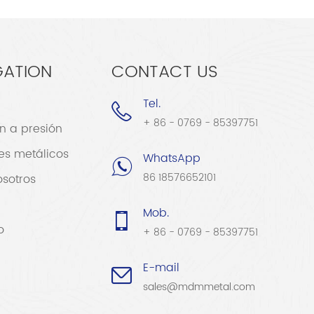
GATION
CONTACT US
Tel.
+ 86 - 0769 - 85397751
n a presión
es metálicos
WhatsApp
86 18576652101
sotros
Mob.
o
+ 86 - 0769 - 85397751
E-mail
sales@mdmmetal.com