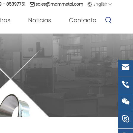
English
9 - 85397751
sales@mdmmetal.com
tros
Noticias
Contacto