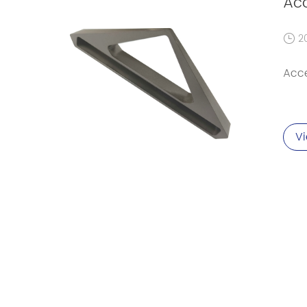
Acc
2
Acce
V