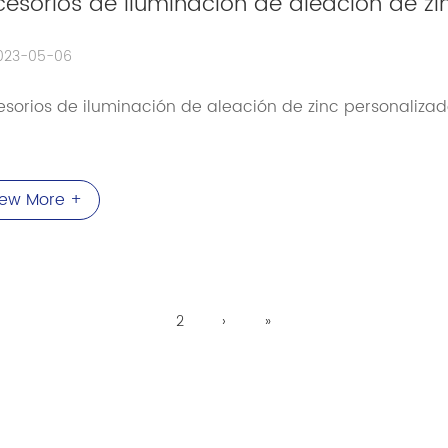
esorios de iluminación de aleación de zi
023-05-06
sorios de iluminación de aleación de zinc personaliza
iew More +
2
›
»