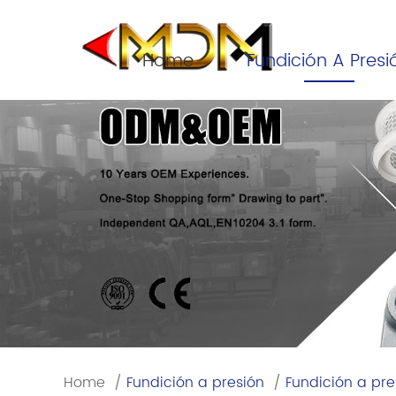
Home
Fundición A Presi
Home
/
Fundición a presión
/
Fundición a pre